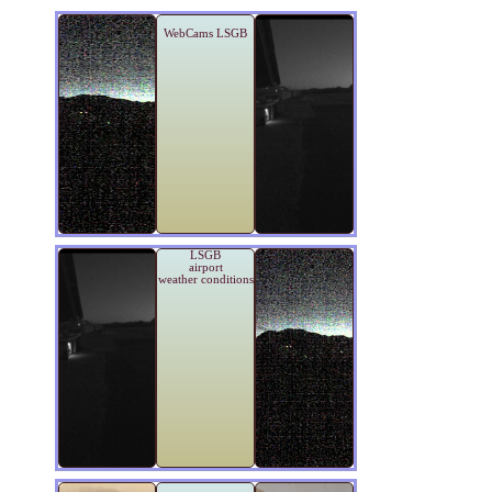
WebCams LSGB
LSGB
airport
weather conditions