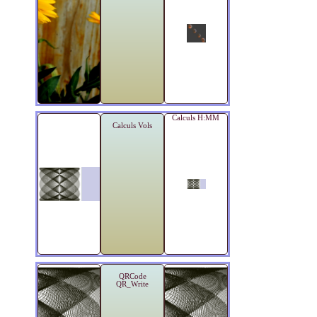
Calculs H:MM
Calculs Vols
QRCode
QR_Write