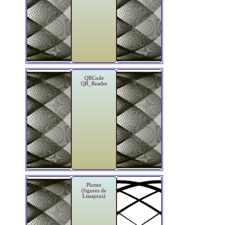
QRCode
QR_Reader
Plotter
(figures de
Lissajous)