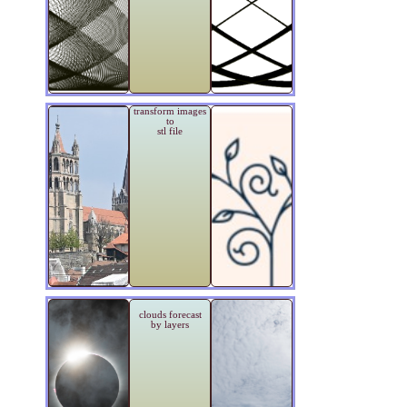
transform images
to
stl file
clouds forecast
by layers