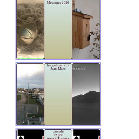
Mésanges 2026
les webcams de
Jean-Marc
cascade
un jeu
noce à Thomas