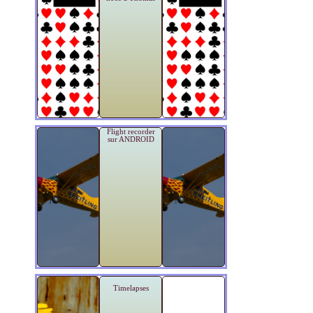
Flight recorder
sur ANDROID
Timelapses